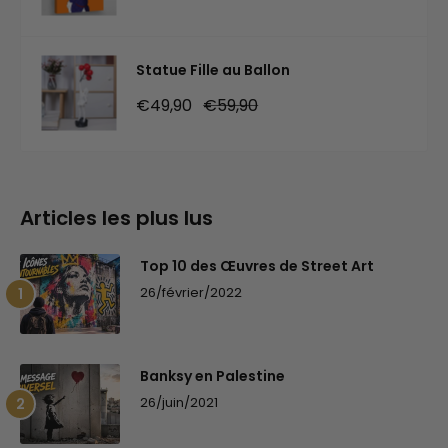
réduit
normal
Statue Fille au Ballon
Prix
Prix
€49,90
€59,90
réduit
normal
Articles les plus lus
Top 10 des Œuvres de Street Art
26/février/2022
Banksy en Palestine
26/juin/2021