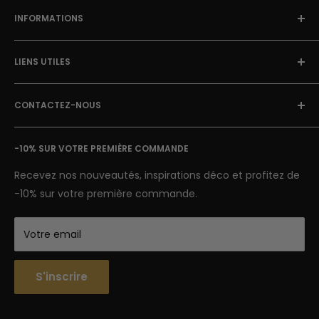
INFORMATIONS
À Propos
LIENS UTILES
Blog Street Art
Politique de Retour
FAQ
Mentions Légales & CGU
CONTACTEZ-NOUS
Avis clients
Conditions Générales de Vente
Suivi de colis
E-mail: contact@street-art-galerie.com
Nous contacter
-10% SUR VOTRE PREMIÈRE COMMANDE
7 jours sur 7
Semaine : 9h-18h | Week-end 9h-12h
Recevez nos nouveautés, inspirations déco et profitez de
-10% sur votre première commande.
Votre email
S'inscrire