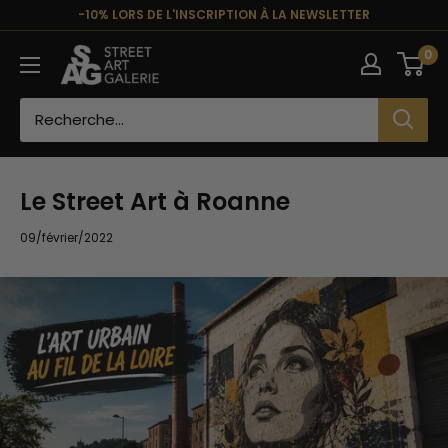
Passer
-10% LORS DE L'INSCRIPTION À LA NEWSLETTER
au
Street
0
contenu
Art
Galerie
Le Street Art à Roanne
09/février/2022