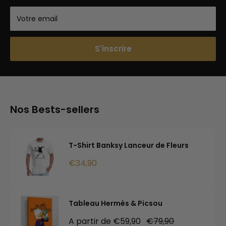
Votre email
S'inscrire
Nos Bests-sellers
T-Shirt Banksy Lanceur de Fleurs
Prix
€34,90
réduit
Tableau Hermès & Picsou
Prix
Prix
A partir de €59,90
€79,90