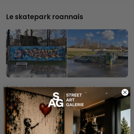
Le skatepark roannais
À 200 mètres de la fresque de Notre Abri, le
skatepark
de Roanne
est couvert de dessins street art sur ses
rampes et ses murs. Un lieu de vie où l'art urbain retrouve
son terrain naturel.
Les jardins d'entrePOTE