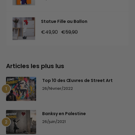
réduit
normal
Statue Fille au Ballon
Prix
Prix
€49,90
€59,90
réduit
normal
Articles les plus lus
Top 10 des Œuvres de Street Art
26/février/2022
Banksy en Palestine
26/juin/2021