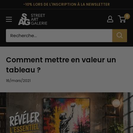
Passer
-10% LORS DE L'INSCRIPTION À LA NEWSLETTER
au
Street
0
contenu
Art
Galerie
Comment mettre en valeur un
tableau ?
16/mars/2021