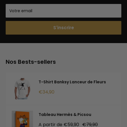
Votre email
S'inscrire
Nos Bests-sellers
T-Shirt Banksy Lanceur de Fleurs
Prix
€34,90
réduit
Tableau Hermès & Picsou
Prix
Prix
A partir de €59,90
€79,90