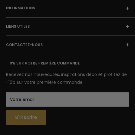
INFORMATIONS
À Propos
LIENS UTILES
Blog Street Art
Politique de Retour
FAQ
Mentions Légales & CGU
CONTACTEZ-NOUS
Avis clients
Conditions Générales de Vente
Suivi de colis
E-mail: contact@street-art-galerie.com
Nous contacter
-10% SUR VOTRE PREMIÈRE COMMANDE
7 jours sur 7
Semaine : 9h-18h | Week-end 9h-12h
Recevez nos nouveautés, inspirations déco et profitez de
-10% sur votre première commande.
Votre email
S'inscrire