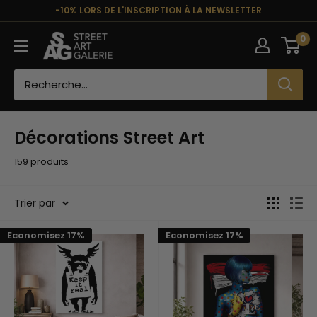
Passer
-10% LORS DE L'INSCRIPTION À LA NEWSLETTER
au
Street
0
contenu
Art
Galerie
Décorations Street Art
159 produits
Trier par
Economisez 17%
Economisez 17%