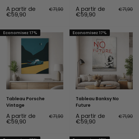
Prix
Prix
A partir de
A partir de
Prix
Prix
€71,90
€71,90
réduit
normal
réduit
normal
€59,90
€59,90
Economisez 17%
Economisez 17%
Tableau Porsche
Tableau Banksy No
Vintage
Future
Prix
Prix
A partir de
A partir de
Prix
Prix
€71,90
€71,90
réduit
normal
réduit
normal
€59,90
€59,90