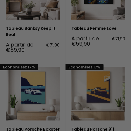
Tableau Banksy Keep It
Tableau Femme Love
Real
Prix
A partir de
Prix
€71,90
réduit
normal
€59,90
Prix
A partir de
Prix
€71,90
réduit
normal
€59,90
Economisez 17%
Economisez 17%
Tableau Porsche Boxster
Tableau Porsche 911