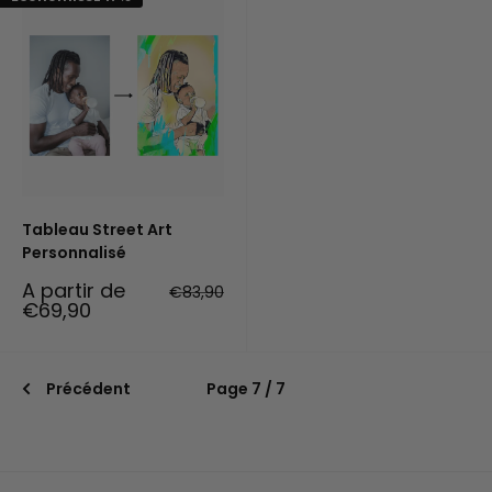
Tableau Street Art
Personnalisé
Prix
A partir de
Prix
€83,90
réduit
normal
€69,90
Précédent
Page 7 / 7