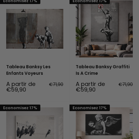
Economisez 17%
Economisez 17%
Tableau Banksy Les
Tableau Banksy Graffiti
Enfants Voyeurs
Is A Crime
Prix
Prix
A partir de
A partir de
Prix
Prix
€71,90
€71,90
réduit
normal
réduit
normal
€59,90
€59,90
Economisez 17%
Economisez 17%