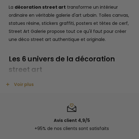
La
décoration street art
transforme un intérieur
ordinaire en véritable galerie d'art urbain. Toiles canvas,
statues résine, stickers graffiti, posters et têtes de cerf,
Street Art Galerie propose tout ce qu'il faut pour créer
une déco street art authentique et originale.
Les 6 univers de la décoration
street art
Notre collection de
décoration street art
est
Voir plus
organisée en six univers complémentaires pour vous
aider à composer une déco cohérente et impactante.
Toiles street art :
impressions haute définition sur
toile canvas avec des reproductions de Banksy,
Avis client 4,9/5
Basquiat, Keith Haring et d'autres artistes urbains.
+95% de nos clients sont satisfaits
Disponibles en formats standards et XXL multi-