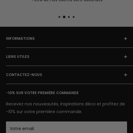
INFORMATIONS
À Propos
LIENS UTILES
Blog Street Art
Politique de Retour
FAQ
Mentions Légales & CGU
CONTACTEZ-NOUS
Avis clients
Conditions Générales de Vente
Suivi de colis
E-mail: contact@street-art-galerie.com
Nous contacter
-10% SUR VOTRE PREMIÈRE COMMANDE
7 jours sur 7
Semaine : 9h-18h | Week-end 9h-12h
Recevez nos nouveautés, inspirations déco et profitez de
-10% sur votre première commande.
Votre email