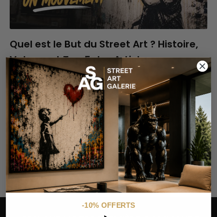
Quel est le But du Street Art ? Histoire,
Valeurs et Top 5 des Artistes
09/février/2021
Tu te demandes quel est le But du Street Art ? Découvre
l'origine de l'Art Urbain, ses Valeurs ainsi que les 5 meilleurs
Graffeurs du monde.
Précédent
Page 10 / 10
-10% OFFERTS