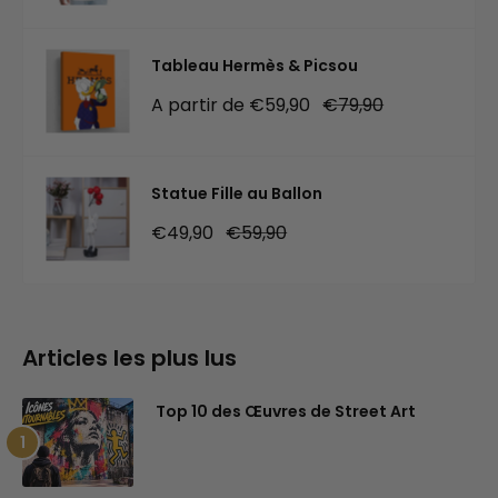
Tableau Hermès & Picsou
Prix
Prix
A partir de €59,90
€79,90
réduit
normal
Statue Fille au Ballon
Prix
Prix
€49,90
€59,90
réduit
normal
Articles les plus lus
Top 10 des Œuvres de Street Art