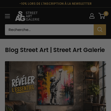
Passer
-10% LORS DE L'INSCRIPTION À LA NEWSLETTER
au
Street
0
contenu
Art
Galerie
Blog Street Art | Street Art Galerie